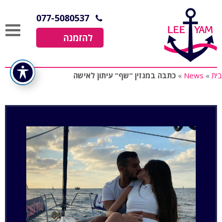
077-5080537
להזמנה
בית
»
News
»
כתבה במגזין “שף” עיתון לאישה