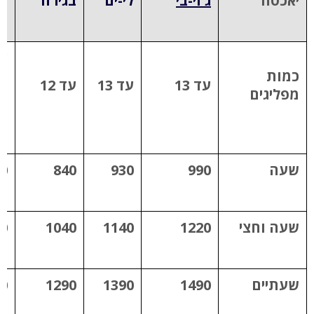
יאכטה
ג'וי-בי
לי-ים
בגירה
לו
כמות
מ
עד 13
עד 13
עד 12
מפליגים
(מ
*)
שעה
990
930
840
0
שעה וחצי
1220
1140
1040
0
שעתיים
1490
1390
1290
0