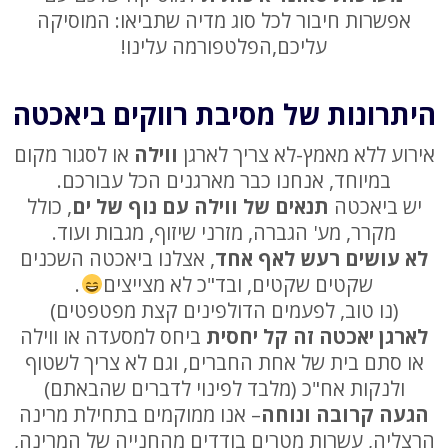
אפשרות חיבור לכל סוג מדיה שתביאו: המוסיקה
עליכם,הפלטפורמה עלינו!
היתרונות של מסיבת רווקים ביאכטה
אירוע ללא מאמץ-לא צריך לארגן
ווילה
או לסגור מקום
במיוחד, אנחנו כבר מארגנים הכל עבורכם.
יש ביאכטה
תנאים של ווילה עם נוף של ים
, כולל
מקרר, מע' הגברה, מזרני שיזוף, מגבות ועוד.
לא עושים רעש לאף אחד
, אצלנו ביאכטה השכנים
שקטים שקטים, ובד"כ לא מצייצים
.
(נו טוב, לפעמים הדולפינים קצת מפטפטים)
לארגן יאכטה זה קל יחסית
ביחס למסעדה או ווילה
או סתם בית של אחת החברים, וגם לא צריך לשטוף
ולנקות אח"כ (מלבד לפינוי לדברים שהבאתם)
הגעה קרובה ונוחה
– אנו ממוקמים בתחילת מרינה
הרצליה, עשרות מטרים בודדים מהחנייה של המרינה,