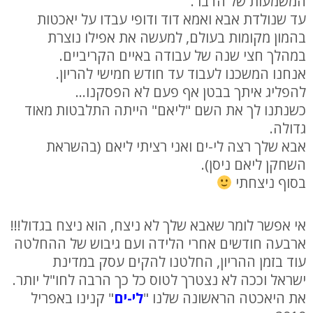
המשמעות של הדבר.
עד שנולדת אבא ואמא דוד ודופי עבדו על יאכטות
בהמון מקומות בעולם, למעשה את אפילו נוצרת
במהלך חצי שנה של עבודה באיים הקריביים.
אנחנו המשכנו לעבוד עד חודש חמישי להריון.
להפליג איתך בבטן אף פעם לא הפסקנו…
כשנתנו לך את השם "ליאם" הייתה התלבטות מאוד
גדולה.
אבא שלך רצה לי-ים ואני רציתי ליאם (בהשראת
השחקן ליאם ניסן).
בסוף ניצחתי
אי אפשר לומר שאבא שלך לא ניצח, הוא ניצח בגדול!!!
ארבעה חודשים אחרי הלידה ועם גיבוש של ההחלטה
עוד בזמן ההריון, החלטנו להקים עסק במדינת
ישראל וככה לא נצטרך לטוס כל כך הרבה לחו"ל יותר.
את היאכטה הראשונה שלנו "
לי-ים
" קנינו באפריל