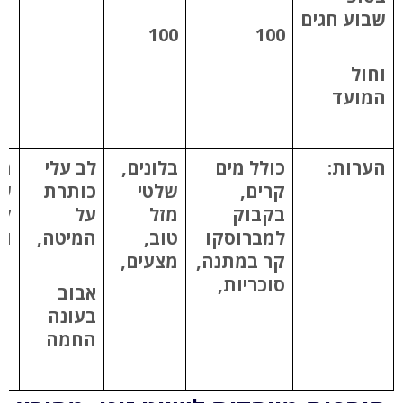
שבוע חגים
100
100
וחול
המועד
הערות:
כולל מים
בלונים,
לב עלי
מג
קרים,
שלטי
כותרת
שמ
בקבוק
מזל
על
קר
למברוסקו
טוב,
המיטה,
וס
קר במתנה,
מצעים,
סוכריות,
אבוב
בעונה
החמה