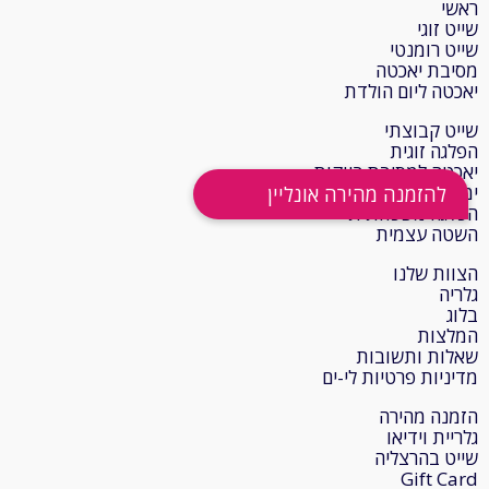
ראשי
שייט זוגי
שייט רומנטי
מסיבת יאכטה
יאכטה ליום הולדת
שייט קבוצתי
הפלגה זוגית
יאכטה למסיבת רווקות
ימי גיבוש לעובדים
הפלגה משפחתית
השטה עצמית
הצוות שלנו
גלריה
בלוג
המלצות
שאלות ותשובות
מדיניות פרטיות לי-ים
הזמנה מהירה
גלריית וידיאו
שייט בהרצליה
Gift Card