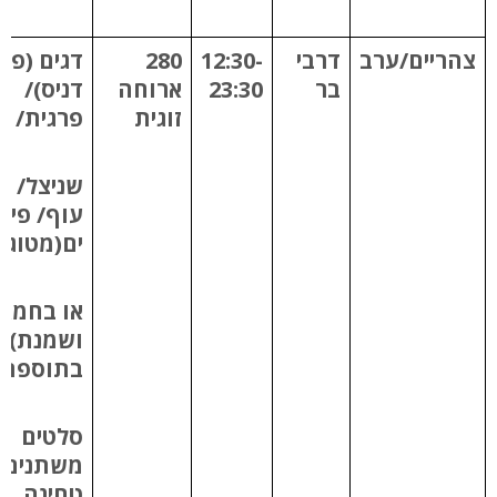
צהריים/ערב
דרבי
12:30-
280
דגים (פי
בר
23:30
ארוחה
דניס)/
זוגית
פרגית/
שניצל/ ח
עוף/ פיר
ים(מטוגן
או בחמא
ושמנת)
בתוספת
סלטים
משתנים
טחינה,