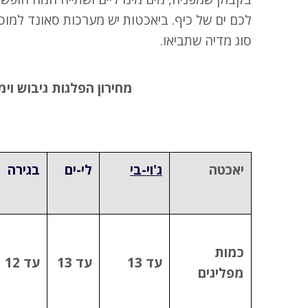
לכם ים של כיף. ביאכטות יש מערכות סאונד למוס
סוג מדיה שתביאו.
מחירון הפלגות גיבוש וימי
יאכטה
ג'וי-בי
לי-ים
בגירה
כמות
עד 13
עד 13
עד 12
מפליגים