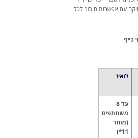
יקה עם אפשרות חיבור לכל
 כייף
לואיז
עד 8
משתתפים
(מותר
11*)