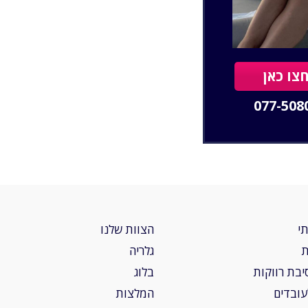
צו כאן
077-508
י
הצוות שלנו
ת
גלריה
יבת רווקות
בלוג
לעובדים
המלצות