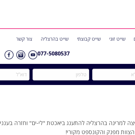
שייט זוגי
שייט קבוצתי
שייט בהרצליה
צור קשר
077-5080537
טלפון
דוא”ל
ה למרינה בהרצליה להתענג ביאכטת "לי-ים" וחזרה בעננ
הצוות מפנק והקונספט מקורי!