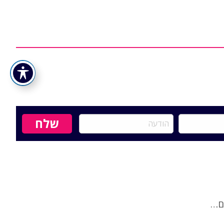
הודעה
ים…