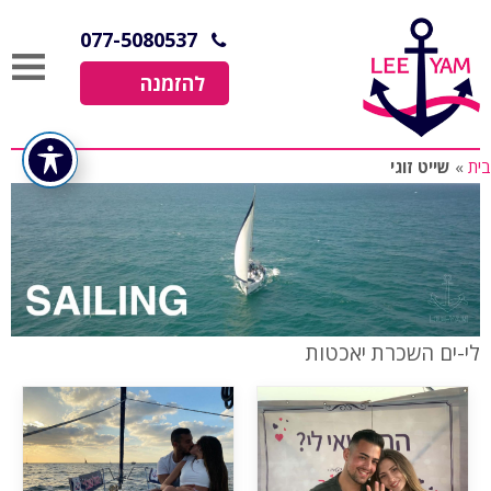
077-5080537
להזמנה
בית
»
שייט זוגי
לי-ים הפלגות חופש
לי-ים השכרת יאכטות